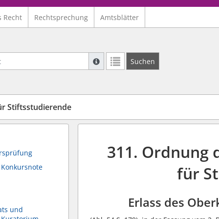
s Recht
Rechtsprechung
Amtsblätter
Suche mit Platzhalter "*", Bsp. Pfarrer*,
Suchen
Weitere Suchoperatoren finden Sie in un
 Stiftsstudierende
311. Ordnung 
ursprüfung
 Konkursnote
für S
Erlass des Ober
ats und
 Kuratorium