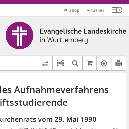
Shop
Aktuelles
Sitzu
Logo Ev. Landeskirche in Württemberg
 findet auch: "Pfarrerinitiative" oder "Pfarrerausschuss".
serer Hilfe.
Auf kirchenr
Textsuche im D
Verfüg
Dokument-Beziehungen
Rechtsstände vergleichen
des Aufnahmeverfahrens
tiftsstudierende
kirchenrats vom 29. Mai 1990