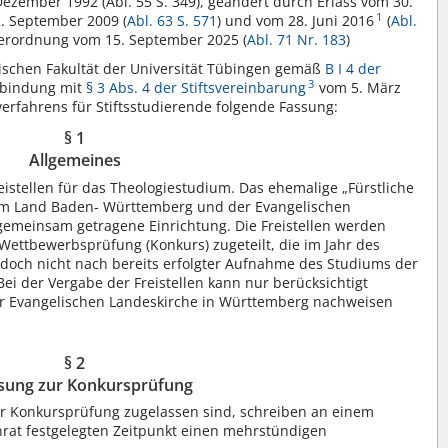
 Dezember 1992 (Abl. 55 S. 349), geändert durch Erlass vom 30.
1
2. September 2009 (
Abl. 63 S. 571
) und vom 28. Juni 2016
(
Abl.
 Verordnung vom 15. September 2025 (
Abl. 71 Nr. 183
)
ischen Fakultät der Universität Tübingen gemäß
B I 4 der
3
erbindung mit
§ 3 Abs. 4 der Stiftsvereinbarung
vom 5. März
rfahrens für Stiftsstudierende folgende Fassung:
§ 1
Allgemeines
eistellen für das Theologiestudium. Das ehemalige „Fürstliche
 vom Land Baden- Württemberg und der Evangelischen
gemeinsam getragene Einrichtung. Die Freistellen werden
ettbewerbsprüfung (Konkurs) zugeteilt, die im Jahr des
edoch nicht nach bereits erfolgter Aufnahme des Studiums der
Bei der Vergabe der Freistellen kann nur berücksichtigt
r Evangelischen Landeskirche in Württemberg nachweisen
§ 2
sung zur Konkursprüfung
r Konkursprüfung zugelassen sind, schreiben an einem
rat festgelegten Zeitpunkt einen mehrstündigen