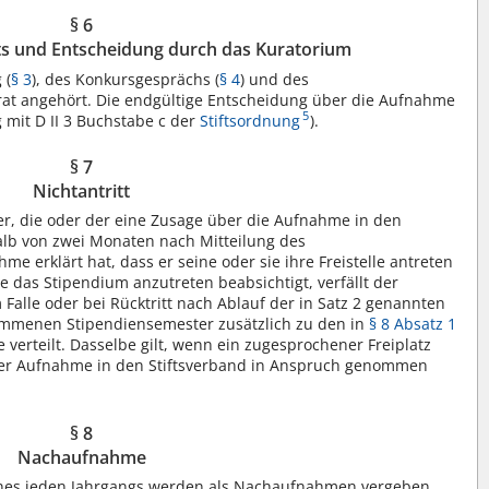
§ 6
ts und Entscheidung durch das Kuratorium
 (
§ 3
), des Konkursgesprächs (
§ 4
) und des
tsrat angehört. Die endgültige Entscheidung über die Aufnahme
5
g mit D II 3 Buchstabe c der
Stiftsordnung
).
§ 7
Nichtantritt
r, die oder der eine Zusage über die Aufnahme in den
halb von zwei Monaten nach Mitteilung des
 erklärt hat, dass er seine oder sie ihre Freistelle antreten
e das Stipendium anzutreten beabsichtigt, verfällt der
Falle oder bei Rücktritt nach Ablauf der in Satz 2 genannten
nommenen Stipendiensemester zusätzlich zu den in
§ 8 Absatz 1
verteilt. Dasselbe gilt, wenn ein zugesprochener Freiplatz
der Aufnahme in den Stiftsverband in Anspruch genommen
§ 8
Nachaufnahme
eines jeden Jahrgangs werden als Nachaufnahmen vergeben,