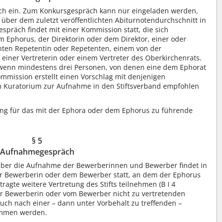
ch ein. Zum Konkursgespräch kann nur eingeladen werden,
ber dem zuletzt veröffentlichten Abiturnotendurchschnitt in
präch findet mit einer Kommission statt, die sich
Ephorus, der Direktorin oder dem Direktor, einer oder
ten Repetentin oder Repetenten, einem von der
 einer Vertreterin oder einem Vertreter des Oberkirchenrats.
 wenn mindestens drei Personen, von denen eine dem Ephorat
mission erstellt einen Vorschlag mit denjenigen
 Kuratorium zur Aufnahme in den Stiftsverband empfohlen
ng für das mit der Ephora oder dem Ephorus zu führende
§ 5
Aufnahmegespräch
über die Aufnahme der Bewerberinnen und Bewerber findet in
r Bewerberin oder dem Bewerber statt, an dem der Ephorus
agte weitere Vertretung des Stifts teilnehmen (B I 4
er Bewerberin oder vom Bewerber nicht zu vertretenden
h nach einer – dann unter Vorbehalt zu treffenden –
ommen werden.