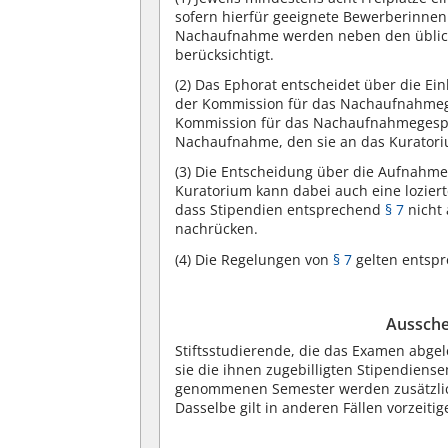
sofern hierfür geeignete Bewerberinne
Nachaufnahme werden neben den übliche
berücksichtigt.
(2)
Das Ephorat entscheidet über die 
der Kommission für das Nachaufnahmege
Kommission für das Nachaufnahmegesprä
Nachaufnahme, den sie an das Kuratoriu
(3)
Die Entscheidung über die Aufnahme t
Kuratorium kann dabei auch eine lozierte
dass Stipendien entsprechend
§ 7
nicht 
nachrücken.
(4)
Die Regelungen von
§ 7
gelten entsp
Aussche
Stiftsstudierende, die das Examen abge
sie die ihnen zugebilligten Stipendiens
genommenen Semester werden zusätzli
Dasselbe gilt in anderen Fällen vorzeiti