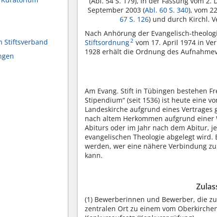
(Abl. 54 S. 179), in der Fassung vom 2.
September 2003 (
Abl. 60 S. 340
), vom 2
67 S. 126
) und durch Kirchl.
Nach Anhörung der Evangelisch-theolog
2
 Stiftsverband
Stiftsordnung
vom 17. April 1974 in V
1928 erhält die Ordnung des Aufnahmeve
ngen
Am Evang. Stift in Tübingen bestehen Fr
Stipendium“ (seit 1536) ist heute eine
Landeskirche aufgrund eines Vertrages 
nach altem Herkommen aufgrund einer W
Abiturs oder im Jahr nach dem Abitur, j
evangelischen Theologie abgelegt wird. 
werden, wer eine nähere Verbindung zu
kann.
Zulas
(1)
Bewerberinnen und Bewerber, die zu
zentralen Ort zu einem vom Oberkirchen