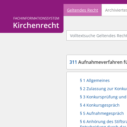
Geltendes Recht
Archivierte
Logo Fachinformationssystem Kirchenrecht
Volltextsuche Geltendes Recht
311
Aufnahmeverfahren für
§ 1 Allgemeines
§ 2 Zulassung zur Konk
§ 3 Konkursprüfung und
§ 4 Konkursgespräch
§ 5 Aufnahmegespräch
§ 6 Anhörung des Stiftsr
Entscheidung durch das