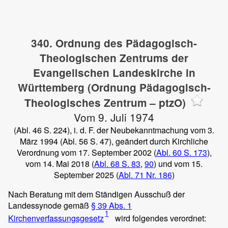
340. Ordnung des Pädagogisch-
Theologischen Zentrums der
Evangelischen Landeskirche in
Württemberg (Ordnung Pädagogisch-
Theologisches Zentrum – ptzO)
Vom 9. Juli 1974
(Abl. 46 S. 224), i. d. F. der Neubekanntmachung vom 3.
März 1994 (Abl. 56 S. 47), geändert durch Kirchliche
Verordnung vom 17. September 2002 (
Abl. 60 S. 173
),
vom 14. Mai 2018 (
Abl. 68 S. 83
,
90
) und vom 15.
September 2025 (
Abl. 71 Nr. 186
)
Nach Beratung mit dem Ständigen Ausschuß der
Landessynode gemäß
§ 39 Abs. 1
1
Kirchenverfassungsgesetz
wird folgendes verordnet: