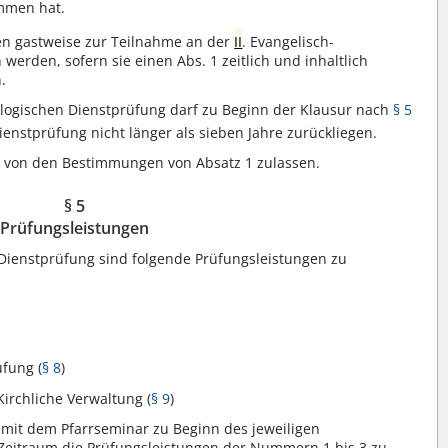
mmen hat.
en gastweise zur Teilnahme an der
II
. Evangelisch-
werden, sofern sie einen Abs. 1 zeitlich und inhaltlich
.
ologischen Dienstprüfung darf zu Beginn der Klausur nach
§ 5
ienstprüfung nicht länger als sieben Jahre zurückliegen.
von den Bestimmungen von Absatz 1 zulassen.
§ 5
Prüfungsleistungen
 Dienstprüfung sind folgende Prüfungsleistungen zu
üfung (
§ 8
)
Kirchliche Verwaltung (
§ 9
)
it dem Pfarrseminar zu Beginn des jeweiligen
 Zeitraum die Prüfungsleistungen der Nummern 1 bis 3 zu