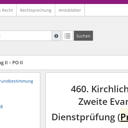
s Recht
Rechtsprechung
Amtsblätter
Suche mit Platzhalter "*", Bsp. Pfarrer*,
Suchen
Weitere Suchoperatoren finden Sie in un
 II – PO II
/Grundbestimmung
460. Kirchli
g
Zweite Eva
ng
Dienstprüfung (
P
t