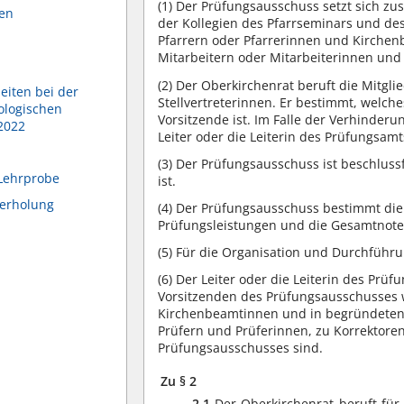
(1)
Der Prüfungsausschuss setzt sich zu
en
der Kollegien des Pfarrseminars und d
Pfarrern oder Pfarrerinnen und Kirche
Mitarbeitern oder Mitarbeiterinnen und 
(2)
Der Oberkirchenrat beruft die Mitgli
eiten bei der
Stellvertreterinnen. Er bestimmt, welch
ologischen
Vorsitzende ist. Im Falle der Verhinderu
2022
Leiter oder die Leiterin des Prüfungsamt
(3)
Der Prüfungsausschuss ist beschlussf
 Lehrprobe
ist.
erholung
(4)
Der Prüfungsausschuss bestimmt die 
Prüfungsleistungen und die Gesamtnote 
(5)
Für die Organisation und Durchführu
(6)
Der Leiter oder die Leiterin des Pr
Vorsitzenden des Prüfungsausschusses w
Kirchenbeamtinnen und in begründeten F
Prüfern und Prüferinnen, zu Korrektoren
Prüfungsausschusses sind.
Zu § 2
2.1
Der Oberkirchenrat beruft für 