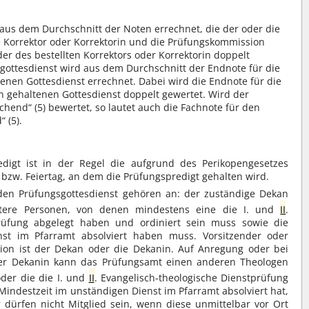
 aus dem Durchschnitt der Noten errechnet, die der oder die
e Korrektor oder Korrektorin und die Prüfungskommission
der des bestellten Korrektors oder Korrektorin doppelt
sgottesdienst wird aus dem Durchschnitt der Endnote für die
enen Gottesdienst errechnet. Dabei wird die Endnote für die
n gehaltenen Gottesdienst doppelt gewertet. Wird der
chend“ (5) bewertet, so lautet auch die Fachnote für den
 (5).
digt ist in der Regel die aufgrund des Perikopengesetzes
 bzw. Feiertag, an dem die Prüfungspredigt gehalten wird.
en Prüfungsgottesdienst gehören an: der zuständige Dekan
tere Personen, von denen mindestens eine die I. und
II
.
prüfung abgelegt haben und ordiniert sein muss sowie die
nst im Pfarramt absolviert haben muss. Vorsitzender oder
ion ist der Dekan oder die Dekanin. Auf Anregung oder bei
er Dekanin kann das Prüfungsamt einen anderen Theologen
oder die die I. und
II
. Evangelisch-theologische Dienstprüfung
e Mindestzeit im unständigen Dienst im Pfarramt absolviert hat,
 dürfen nicht Mitglied sein, wenn diese unmittelbar vor Ort