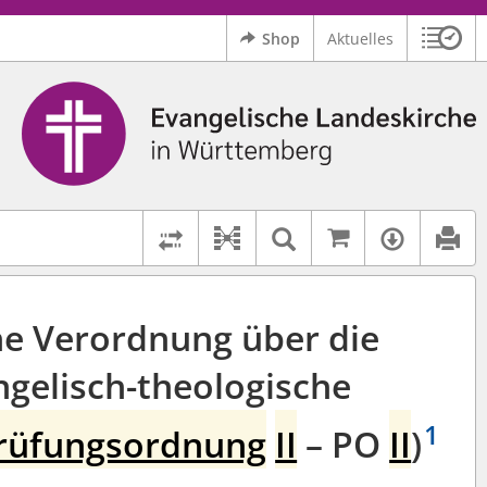
Shop
Aktuelles
Sitzu
Logo Ev. Landeskirche in Württemberg
 findet auch: "Pfarrerinitiative" oder "Pfarrerausschuss".
serer Hilfe.
Auf kirchenr
Textsuche im D
Verfüg
Dokument-Beziehungen
Rechtsstände vergleichen
che Verordnung über die
ngelisch-theologische
1
rüfungsordnung
II
– PO
II
)