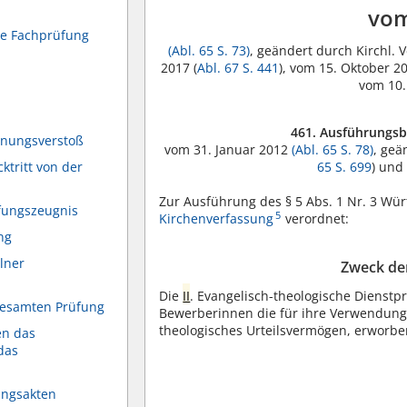
vom
che Fachprüfung
(Abl. 65 S. 73)
, geändert durch Kirchl. 
2017 (
Abl. 67 S. 441
), vom 15. Oktober 20
vom 10.
461. Ausführungs
dnungsverstoß
vom 31. Januar 2012
(Abl. 65 S. 78)
, geä
ktritt von der
65 S. 699
) und
Zur Ausführung des § 5 Abs. 1 Nr. 3 Würt
fungszeugnis
5
Kirchenverfassung
verordnet:
ng
lner
Zweck de
Die
II
. Evangelisch-theologische Dienst
gesamten Prüfung
Bewerberinnen die für ihre Verwendung
theologisches Urteilsvermögen, erworb
en das
das
fungsakten