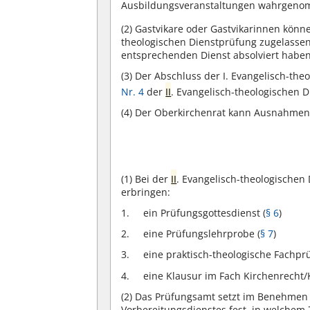
Ausbildungsveranstaltungen wahrgeno
(2)
Gastvikare oder Gastvikarinnen könn
theologischen Dienstprüfung zugelassen 
entsprechenden Dienst absolviert haben
(3)
Der Abschluss der I. Evangelisch-the
Nr. 4
der
II
. Evangelisch-theologischen D
(4)
Der Oberkirchenrat kann Ausnahmen 
(1)
Bei der
II
. Evangelisch-theologischen
erbringen:
ein Prüfungsgottesdienst (
§ 6
)
eine Prüfungslehrprobe (
§ 7
)
eine praktisch-theologische Fachpr
eine Klausur im Fach Kirchenrecht/
(2)
Das Prüfungsamt setzt im Benehmen m
Vorbereitungsdienstes fest, in welchem