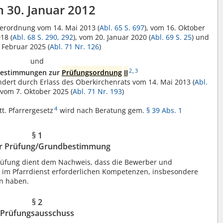
 30. Januar 2012
Verordnung vom 14. Mai 2013 (
Abl. 65 S. 697
), vom 16. Oktober
18 (
Abl. 68 S. 290,
292
), vom 20. Januar 2020 (
Abl. 69 S. 25
) und
 Februar 2025 (
Abl. 71 Nr. 126
)
und
2
,
3
bestimmungen zur
Prüfungsordnung
II
ndert durch Erlass des Oberkirchenrats vom 14. Mai 2013 (
Abl.
 vom 7. Oktober 2025 (
Abl. 71 Nr. 193
)
4
t. Pfarrergesetz
wird nach Beratung gem.
§ 39 Abs. 1
§ 1
r Prüfung/Grundbestimmung
prüfung dient dem Nachweis, dass die Bewerber und
 im Pfarrdienst erforderlichen Kompetenzen, insbesondere
en haben.
§ 2
Prüfungsausschuss