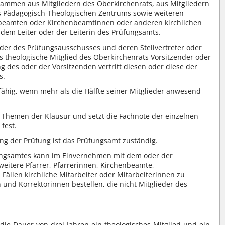
sammen aus Mitgliedern des Oberkirchenrats, aus Mitgliedern
es Pädagogisch-Theologischen Zentrums sowie weiteren
nbeamten oder Kirchenbeamtinnen oder anderen kirchlichen
dem Leiter oder der Leiterin des Prüfungsamts.
eder des Prüfungsausschusses und deren Stellvertreter oder
es theologische Mitglied des Oberkirchenrats Vorsitzender oder
ng des oder der Vorsitzenden vertritt diesen oder diese der
s.
ähig, wenn mehr als die Hälfte seiner Mitglieder anwesend
Themen der Klausur und setzt die Fachnote der einzelnen
fest.
ng der Prüfung ist das Prüfungsamt zuständig.
üfungsamtes kann im Einvernehmen mit dem oder der
eitere Pfarrer, Pfarrerinnen, Kirchenbeamte,
ällen kirchliche Mitarbeiter oder Mitarbeiterinnen zu
 und Korrektorinnen bestellen, die nicht Mitglieder des
die Dauer von drei Jahren ein theologisches Mitglied und ein