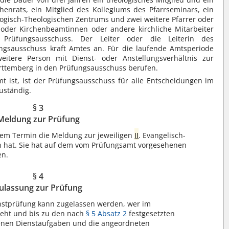
chenrats, ein Mitglied des Kollegiums des Pfarrseminars, ein
ogisch-Theologischen Zentrums und zwei weitere Pfarrer oder
oder Kirchenbeamtinnen oder andere kirchliche Mitarbeiter
 Prüfungsausschuss. Der Leiter oder die Leiterin des
gsausschuss kraft Amtes an. Für die laufende Amtsperiode
eitere Person mit Dienst- oder Anstellungsverhältnis zur
rttemberg in den Prüfungsausschuss berufen.
t ist, ist der Prüfungsausschuss für alle Entscheidungen im
uständig.
§ 3
Meldung zur Prüfung
chem Termin die Meldung zur jeweiligen
II
. Evangelisch-
n hat. Sie hat auf dem vom Prüfungsamt vorgesehenen
en.
§ 4
ulassung zur Prüfung
enstprüfung kann zugelassen werden, wer im
teht und bis zu den nach
§ 5 Absatz 2
festgesetzten
enen Dienstaufgaben und die angeordneten