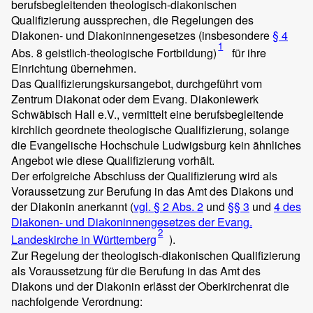
berufsbegleitenden theologisch-diakonischen
Qualifizierung aussprechen, die Regelungen des
Diakonen- und Diakoninnengesetzes (insbesondere
§ 4
1
Abs. 8 geistlich-theologische Fortbildung)
für ihre
Einrichtung übernehmen.
Das Qualifizierungskursangebot, durchgeführt vom
Zentrum Diakonat oder dem Evang. Diakoniewerk
Schwäbisch Hall e.V., vermittelt eine berufsbegleitende
kirchlich geordnete theologische Qualifizierung, solange
die Evangelische Hochschule Ludwigsburg kein ähnliches
Angebot wie diese Qualifizierung vorhält.
Der erfolgreiche Abschluss der Qualifizierung wird als
Voraussetzung zur Berufung in das Amt des Diakons und
der Diakonin anerkannt (
vgl. § 2 Abs. 2
und
§§ 3
und
4 des
Diakonen- und Diakoninnengesetzes der Evang.
2
Landeskirche in Württemberg
).
Zur Regelung der theologisch-diakonischen Qualifizierung
als Voraussetzung für die Berufung in das Amt des
Diakons und der Diakonin erlässt der Oberkirchenrat die
nachfolgende Verordnung: