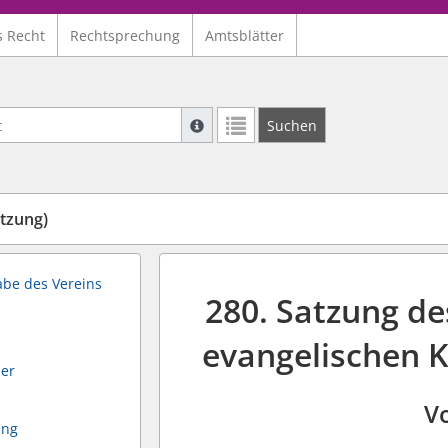
s Recht
Rechtsprechung
Amtsblätter
Suche mit Platzhalter "*", Bsp. Pfarrer*,
Suchen
Weitere Suchoperatoren finden Sie in un
tzung)
abe des Vereins
280. Satzung d
evangelischen K
der
Vo
ung