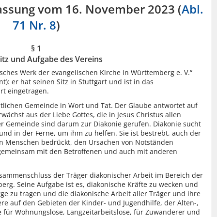
Fassung vom 16. November 2023 (
Abl.
71 Nr. 8
)
§ 1
itz und Aufgabe des Vereins
ches Werk der evangelischen Kirche in Württemberg e. V.“
: er hat seinen Sitz in Stuttgart und ist in das
rt eingetragen.
stlichen Gemeinde in Wort und Tat. Der Glaube antwortet auf
ächst aus der Liebe Gottes, die in Jesus Christus allen
er Gemeinde sind darum zur Diakonie gerufen. Diakonie sucht
d in der Ferne, um ihm zu helfen. Sie ist bestrebt, auch der
on Menschen bedrückt, den Ursachen von Notständen
gemeinsam mit den Betroffenen und auch mit anderen
usammenschluss der Träger diakonischer Arbeit im Bereich der
erg. Seine Aufgabe ist es, diakonische Kräfte zu wecken und
ge zu tragen und die diakonische Arbeit aller Träger und ihre
e auf den Gebieten der Kinder- und Jugendhilfe, der Alten-,
fe für Wohnungslose, Langzeitarbeitslose, für Zuwanderer und