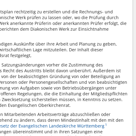
tsplan rechtzeitig zu erstellen und die Rechnungs- und
onische Werk prüfen zu lassen oder, wo die Prüfung durch
erk anerkannte Prüferin oder anerkannten Prüfer erfolgt, die
sberichten dem Diakonischen Werk zur Einsichtnahme
digen Auskünfte über ihre Arbeit und Planung zu geben,
rtschaftlichen Lage mitzuteilen. Der Inhalt dieser
srat festgelegt,
nd Satzungsänderungen vorher die Zustimmung des
 Recht des Austritts bleibt davon unberührt. Außerdem ist
von der beabsichtigten Gründung von oder Beteiligung an
n Personen oder Personengesellschaften und von beabsichtigten
mung von Aufgaben sowie von Betriebsübergängen unter
roffenen Regelungen, die die Einhaltung der Mitgliedspflichten
 Zwecksetzung sicherstellen müssen, in Kenntnis zu setzen.
den Evangelischen Oberkirchenrat.
ten Mitarbeitenden Arbeitsverträge abzuschließen oder
ehend zu ändern, dass deren Mindestinhalt mit den mit den
1
esetz der Evangelischen Landeskirche Württemberg
lungen übereinstimmt und in ihren Satzungen eine