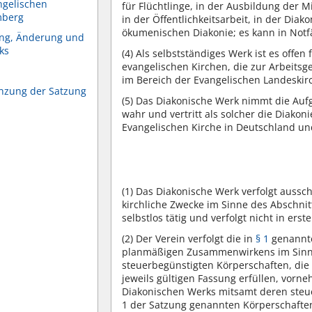
ngelischen
für Flüchtlinge, in der Ausbildung der Mi
mberg
in der Öffentlichkeitsarbeit, in der Di
ökumenischen Diakonie; es kann in Notf
ung, Änderung und
ks
(4)
Als selbstständiges Werk ist es offen
evangelischen Kirchen, die zur Arbeitsg
im Bereich der Evangelischen Landeskirc
nzung der Satzung
(5)
Das Diakonische Werk nimmt die Aufg
wahr und vertritt als solcher die Diakon
Evangelischen Kirche in Deutschland u
(1)
Das Diakonische Werk verfolgt aussch
kirchliche Zwecke im Sinne des Abschni
selbstlos tätig und verfolgt nicht in erst
(2)
Der Verein verfolgt die in
§ 1
genannte
planmäßigen Zusammenwirkens im Sinne
steuerbegünstigten Körperschaften, die
jeweils gültigen Fassung erfüllen, vorn
Diakonischen Werks mitsamt deren steue
1 der Satzung genannten Körperschaften