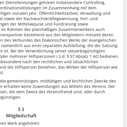
hen Dienstleistungen gehören insbesondere Controlling,
oordinationsleistungen im Zusammenhang mit dem
ligen sozialen Jahr, Öffentlichkeitsarbeit, Verwaltung und
l sowie der Nachwuchskräftegewinnung, Fort- und
ngen der Mittelakquise und Fundraising sowie
rein im Rahmen des planmäßigen Zusammenwirkens auch
tionspartner bestehend aus den Mitgliedern mitsamt deren
ten des Verbundes des Diakonischen Werks der evangelischen
 namentlich aus einer separaten Aufstellung, die der Satzung
l ist. Bei der Verwirklichung seiner steuerbegünstigten
oder mehrerer Hilfspersonen i.S.d. § 57 Absatz 1 AO bedienen,
sbesondere nach den rechtlichen und tatsächlichen
nd der Hilfsperson bestehen, das Wirken der Hilfsperson wie
st.
r die gemeinnützigen, mildtätigen und kirchlichen Zwecke des
er erhalten keine Zuwendungen aus Mitteln des Vereins. Der
ben, die dem Zweck des Vereinsfremd sind, oder durch
egünstigen.
§ 3
Mitgliedschaft
chen Werk angehören: