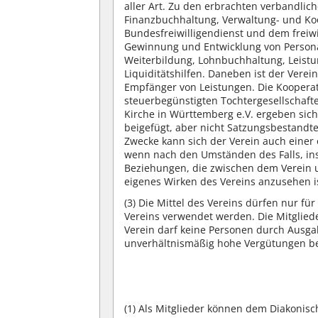
aller Art. Zu den erbrachten verbandlic
Finanzbuchhaltung, Verwaltung- und K
Bundesfreiwilligendienst und dem freiwil
Gewinnung und Entwicklung von Persona
Weiterbildung, Lohnbuchhaltung, Leistu
Liquiditätshilfen. Daneben ist der Ve
Empfänger von Leistungen. Die Koopera
steuerbegünstigten Tochtergesellschaf
Kirche in Württemberg e.V. ergeben sich
beigefügt, aber nicht Satzungsbestandtei
Zwecke kann sich der Verein auch einer 
wenn nach den Umständen des Falls, in
Beziehungen, die zwischen dem Verein u
eigenes Wirken des Vereins anzusehen i
(3)
Die Mittel des Vereins dürfen nur fü
Vereins verwendet werden. Die Mitglied
Verein darf keine Personen durch Ausga
unverhältnismäßig hohe Vergütungen b
(1)
Als Mitglieder können dem Diakonis