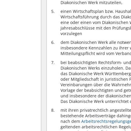
Diakonischen Werk mitzuteilen,
einen Wirtschaftsplan bzw. Haushal
Wirtschaftsführung durch das Diak
eine oder einen vom Diakonischen W
Jahresabschlüsse mit den Prüfung
vorzulegen
dem Diakonischen Werk alle notwen
insbesondere Kennzahlen zu ihrer wi
Mitteilungspflicht wird vom Verband
bei beabsichtigten Rechtsform- u
Diakonischen Werks einzuholen. Das
das Diakonische Werk Württemberg 
oder Mitgliedschaft in juristische
Vereinbarungen über die Wahrneh
Vorlage der beabsichtigten und get
und insbesondere der diakonischen
Das Diakonische Werk unterrichtet 
mit ihren privatrechtlich angestell
bestehende Arbeitsverträge dahing
nach dem
Arbeitsrechtsregelungsg
geltenden arbeitsrechtlichen Rege