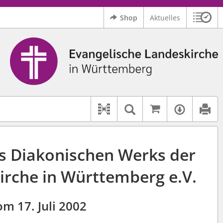
Shop
Aktuelles
Sitzu
Logo Ev. Landeskirche in Württemberg
 findet auch: "Pfarrerinitiative" oder "Pfarrerausschuss".
serer Hilfe.
Auf kirchenr
Textsuche im D
Verfüg
Dokument-Beziehungen
es Diakonischen Werks der
irche in Württemberg e.V.
m 17. Juli 2002