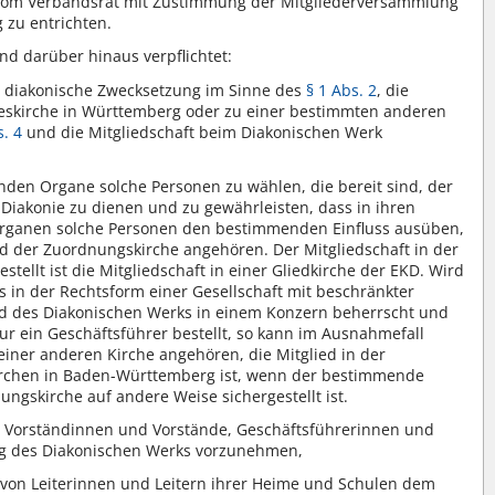
en vom Verbandsrat mit Zustimmung der Mitgliederversammlung
g zu entrichten.
nd darüber hinaus verpflichtet:
he diakonische Zwecksetzung im Sinne des
§ 1 Abs. 2
, die
eskirche in Württemberg oder zu einer bestimmten anderen
s. 4
und die Mitgliedschaft beim Diakonischen Werk
enden Organe solche Personen zu wählen, die bereit sind, der
 Diakonie zu dienen und zu gewährleisten, dass in ihren
Organen solche Personen den bestimmenden Einfluss ausüben,
nd der Zuordnungskirche angehören. Der Mitgliedschaft in der
tellt ist die Mitgliedschaft in einer Gliedkirche der EKD. Wird
s in der Rechtsform einer Gesellschaft mit beschränkter
d des Diakonischen Werks in einem Konzern beherrscht und
ur ein Geschäftsführer bestellt, so kann im Ausnahmefall
einer anderen Kirche angehören, die Mitglied in der
Kirchen in Baden-Württemberg ist, wenn der bestimmende
ungskirche auf andere Weise sichergestellt ist.
 Vorständinnen und Vorstände, Geschäftsführerinnen und
ng des Diakonischen Werks vorzunehmen,
von Leiterinnen und Leitern ihrer Heime und Schulen dem