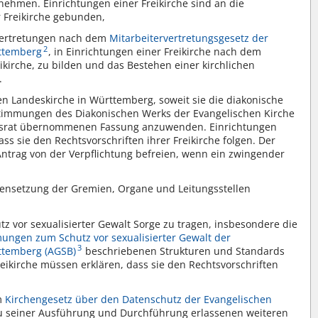
ehmen. Einrichtungen einer Freikirche sind an die
 Freikirche gebunden,
rvertretungen nach dem
Mitarbeitervertretungsgesetz der
2
rttemberg
, in Einrichtungen einer Freikirche nach dem
ikirche, zu bilden und das Bestehen einer kirchlichen
.
en Landeskirche in Württemberg, soweit sie die diakonische
timmungen des Diakonischen Werks der Evangelischen Kirche
dsrat übernommenen Fassung anzuwenden. Einrichtungen
ass sie den Rechtsvorschriften ihrer Freikirche folgen. Der
Antrag von der Verpflichtung befreien, wenn ein zwingender
ensetzung der Gremien, Organe und Leitungsstellen
tz vor sexualisierter Gewalt Sorge zu tragen, insbesondere die
ungen zum Schutz vor sexualisierter Gewalt der
3
ttemberg (AGSB)
beschriebenen Strukturen und Standards
eikirche müssen erklären, dass sie den Rechtsvorschriften
m
Kirchengesetz über den Datenschutz der Evangelischen
u seiner Ausführung und Durchführung erlassenen weiteren