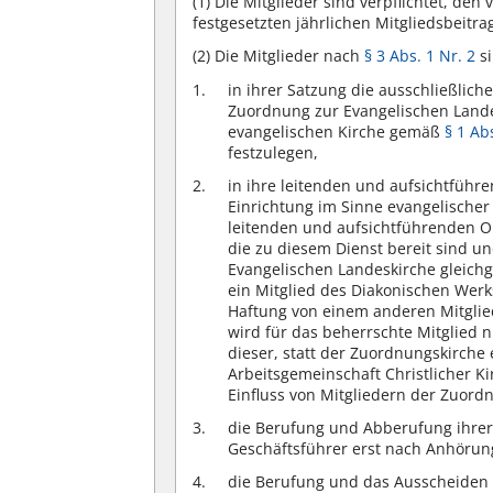
(1)
Die Mitglieder sind verpflichtet, d
festgesetzten jährlichen Mitgliedsbeitra
(2)
Die Mitglieder nach
§ 3 Abs. 1 Nr. 2
si
in ihrer Satzung die ausschließlic
Zuordnung zur Evangelischen Land
evangelischen Kirche gemäß
§ 1 Ab
festzulegen,
in ihre leitenden und aufsichtführ
Einrichtung im Sinne evangelischer
leitenden und aufsichtführenden 
die zu diesem Dienst bereit sind u
Evangelischen Landeskirche gleichges
ein Mitglied des Diakonischen Werk
Haftung von einem anderen Mitglie
wird für das beherrschte Mitglied n
dieser, statt der Zuordnungskirche 
Arbeitsgemeinschaft Christlicher 
Einfluss von Mitgliedern der Zuordn
die Berufung und Abberufung ihrer
Geschäftsführer erst nach Anhöru
die Berufung und das Ausscheiden 