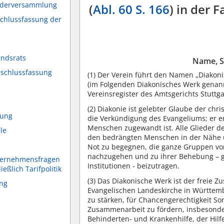
iederversammlung
(
Abl. 60 S. 166
) in der 
schlussfassung der
andsrats
Name, S
eschlussfassung
(1)
Der Verein führt den Namen „Diakonis
(im Folgenden Diakonisches Werk genannt)
Vereinsregister des Amtsgerichts Stuttga
(2)
Diakonie ist gelebter Glaube der chri
rung
die Verkündigung des Evangeliums; er erw
Menschen zugewandt ist. Alle Glieder d
le
den bedrängten Menschen in der Nähe un
Not zu begegnen, die ganze Gruppen v
nachzugehen und zu ihrer Behebung – 
ternehmensfragen
Institutionen - beizutragen.
ießlich Tarifpolitik
(3)
Das Diakonische Werk ist der freie Z
ung
Evangelischen Landeskirche in Württemb
zu stärken, für Chancengerechtigkeit Sor
Zusammenarbeit zu fördern, insbesonder
Behinderten- und Krankenhilfe, der Hil