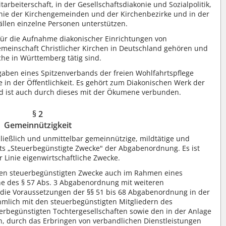
tarbeiterschaft, in der Gesellschaftsdiakonie und Sozialpolitik,
akonie der Kirchengemeinden und der Kirchenbezirke und in der
ällen einzelne Personen unterstützen.
 für die Aufnahme diakonischer Einrichtungen von
emeinschaft Christlicher Kirchen in Deutschland gehören und
he in Württemberg tätig sind.
aben eines Spitzenverbands der freien Wohlfahrtspflege
ie in der Öffentlichkeit. Es gehört zum Diakonischen Werk der
nd ist auch durch dieses mit der Ökumene verbunden.
§ 2
Gemeinnützigkeit
ließlich und unmittelbar gemeinnützige, mildtätige und
tts „Steuerbegünstigte Zwecke" der Abgabenordnung. Es ist
er Linie eigenwirtschaftliche Zwecke.
n steuerbegünstigten Zwecke auch im Rahmen eines
 des § 57 Abs. 3 Abgabenordnung mit weiteren
 die Voraussetzungen der §§ 51 bis 68 Abgabenordnung in der
ehmlich mit den steuerbegünstigten Mitgliedern des
rbegünstigten Tochtergesellschaften sowie den in der Anlage
, durch das Erbringen von verbandlichen Dienstleistungen