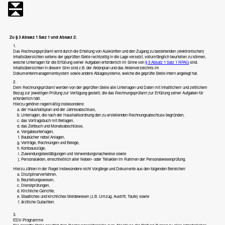
Zu § 3 Absatz 1 Satz 1 und Absatz 2:
1.
Das Rechnungsprüfamt wird durch die Erteilung von Auskünften und den Zugang zu bestehenden (elektronischen)
Inhaltsübersichten seitens der geprüften Stelle rechtzeitig in die Lage versetzt, vollumfänglich beurteilen zu können,
welche Unterlagen für die Erfüllung seiner Aufgaben erforderlich im Sinne von
§ 3 Absatz 1 Satz 1 RPAG
sind.
Inhaltsübersichten in diesem Sinn sind z.B. der Aktenplan und das Aktenverzeichnis im
Dokumentenmanagementsystem sowie andere Ablagesysteme, welche die geprüfte Stelle intern angelegt hat.
2.
Dem Rechnungsprüfamt werden von der geprüften Stelle alle Unterlagen und Daten mit inhaltlichem und zeitlichem
Bezug zur jeweiligen Prüfung zur Verfügung gestellt, die das Rechnungsprüfamt zur Erfüllung seiner Aufgaben für
erforderlich hält.
Hierzu gehören regelmäßig insbesondere:
der Haushaltsplan und der Jahresabschluss,
Unterlagen, die nach der Haushaltsordnung den zu erstellenden Rechnungsabschluss begründen,
das Vortragsbuch mit Beilagen,
das Zeitbuch und Monatsabschlüsse,
Vergabeunterlagen,
Baubücher nebst Anlagen,
Verträge, Rechnungen und Belege,
Kontoauszüge,
Zuwendungsbestätigungen und Verwendungsnachweise sowie
Personalakten, einschließlich aller Neben- oder Teilakten im Rahmen der Personalwesenprüfung.
Hierzu zählen in der Regel insbesondere nicht Vorgänge und Dokumente aus den folgenden Bereichen:
Disziplinarverfahren,
Beurteilungswesen,
Dienstprüfungen,
Kirchliche Gerichte,
Staatliches und kirchliches Meldewesen (z.B. Umzug, Austritt, Taufe) sowie
ärztliche Gutachten.
3.
EDV-Programme