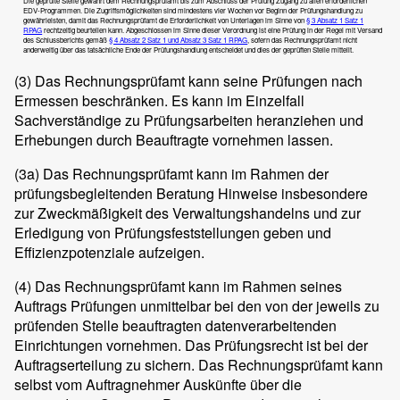
Die geprüfte Stelle gewährt dem Rechnungsprüfamt bis zum Abschluss der Prüfung Zugang zu allen erforderlichen
EDV-Programmen. Die Zugriffsmöglichkeiten sind mindestens vier Wochen vor Beginn der Prüfungshandlung zu
gewährleisten, damit das Rechnungsprüfamt die Erforderlichkeit von Unterlagen im Sinne von
§ 3 Absatz 1 Satz 1
RPAG
rechtzeitig beurteilen kann. Abgeschlossen im Sinne dieser Verordnung ist eine Prüfung in der Regel mit Versand
des Schlussberichts gemäß
§ 4 Absatz 2 Satz 1 und Absatz 3 Satz 1 RPAG
, sofern das Rechnungsprüfamt nicht
anderweitig über das tatsächliche Ende der Prüfungshandlung entscheidet und dies der geprüften Stelle mitteilt.
(3)
Das Rechnungsprüfamt kann seine Prüfungen nach
Ermessen beschränken. Es kann im Einzelfall
Sachverständige zu Prüfungsarbeiten heranziehen und
Erhebungen durch Beauftragte vornehmen lassen.
(3a) Das Rechnungsprüfamt kann im Rahmen der
prüfungsbegleitenden Beratung Hinweise insbesondere
zur Zweckmäßigkeit des Verwaltungshandelns und zur
Erledigung von Prüfungsfeststellungen geben und
Effizienzpotenziale aufzeigen.
(4)
Das Rechnungsprüfamt kann im Rahmen seines
Auftrags Prüfungen unmittelbar bei den von der jeweils zu
prüfenden Stelle beauftragten datenverarbeitenden
Einrichtungen vornehmen. Das Prüfungsrecht ist bei der
Auftragserteilung zu sichern. Das Rechnungsprüfamt kann
selbst vom Auftragnehmer Auskünfte über die